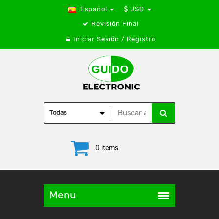
Español
USD
Revisión Final
Iniciar Sesión / Registro
0 items