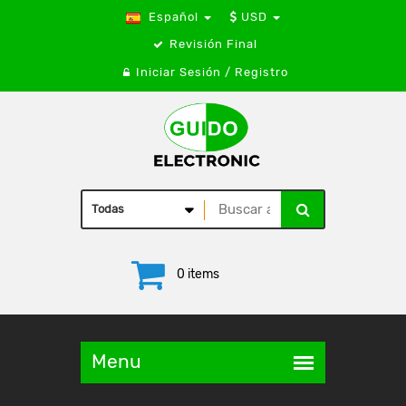
Español
USD
Revisión Final
Iniciar Sesión / Registro
0 items