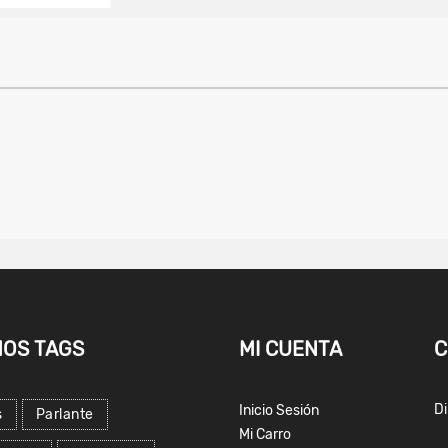
MOS TAGS
MI CUENTA
C
Di
Inicio Sesión
s
Parlante
Mi Carro