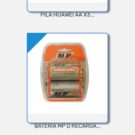
PILA HUAWEI AA X3...
VISTA RÁPIDA
Añadir
BATERIA MP D RECARGA...
VISTA RÁPIDA