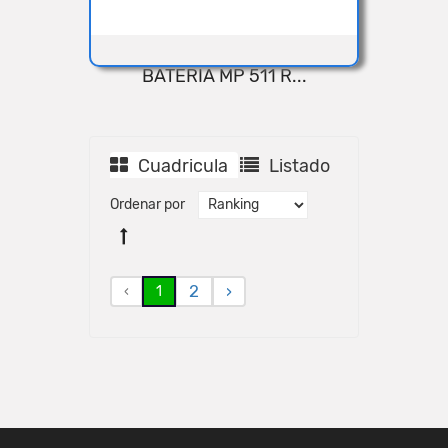
BATERIA MP 511 R...
VISTA RÁPIDA
Cuadricula
Listado
Ordenar por
2
›
‹
1