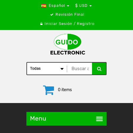
Español
USD
Revisión Final
Iniciar Sesión / Registro
0 items